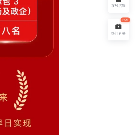
在线咨询

热门直播