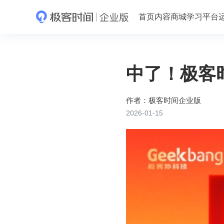
首页
内容商城
学习平台
中了！极客
作者：极客时间企业版
2026-01-15