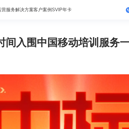
运营服务
解决方案
客户案例
SVIP年卡
时间入围中国移动培训服务