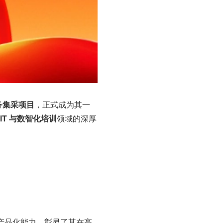
服务集采项目
，正式成为其一
IT 与数智化培训
领域的深厚
产品化能力，彰显了其在高