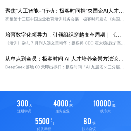
措重塑 AI 学习生态，即刻升级企业数智人才引擎
聚焦“人工智能+”行动：极客时间携“央国企AI人才赋
能计划”亮相北京教培展
亮相第十三届中国企业教育培训服务会展，极客时间发布《央国企
AI 人才全面赋能计划》——四大项目+SVIP2025 内容矩阵，助
力“AI 国家队”把人工智能+蓝图变成战斗力
培育数字化领导力，引领组织穿越变革周期｜《培
训》杂志 7 月刊入选文章
《培训》杂志 7 月刊入选文章精华：极客邦 CEO 霍太稳提出“高
层-中层-基层”三级数字化领导力模型，助力企业从数字化迈向数智
化，附《未来科技领袖·培养项目》下载
从单点到全员：极客时间 AI 人才培养全景方法论和
实战
DeepSeek 落地 60 天即出标杆：极客时间「AI 九层塔 x 三分层 x
四阶段」企业全员 AI 培养模型，300+ 企业复制验证，训赛一体让
AI 项目直接投产
300
4000
10000
万
家
位
注册学员
服务企业
一线专家
5500
80
门
场
优质课程
技术会议